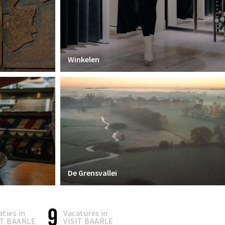
Winkelen
De Grensvallei
9
aties in
Vacatures in
IT BAARLE
VISIT BAARLE