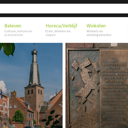
Beleven
Horeca/Verblijf
Winkelen
Cultuur, natuur en
Eten, drinken en
Winkels en
activiteiten
slapen
winkelgebieden