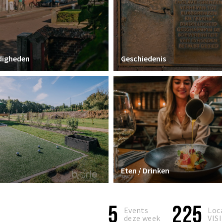
digheden
Geschiedenis
Eten / Drinken
5
225
Events
Loc
deze week
VIS