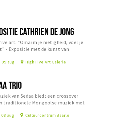
OSITIE CATHRIEN DE JONG
five art: "Omarm je nietigheid, voel je
t" - Expositie met de kunst van
ien de Jong.
, 09 aug
High Five Art Galerie
AA TRIO
ziek van Sedaa biedt een crossover
n traditionele Mongoolse muziek met
taalse ritmes en Westerse jazz.
, 08 aug
Cultuurcentrum Baarle