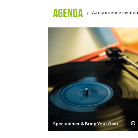
AGENDA
Aankomende evene
Speciaalbier & Bring Your Own Vinyl