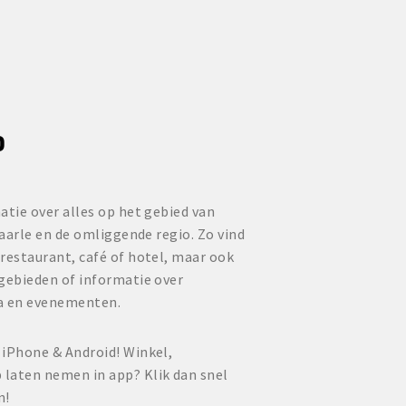
P
atie over alles op het gebied van
Baarle en de omliggende regio. Zo vind
restaurant, café of hotel, maar ook
lgebieden of informatie over
a en evenementen.
 iPhone & Android! Winkel,
laten nemen in app? Klik dan snel
n!