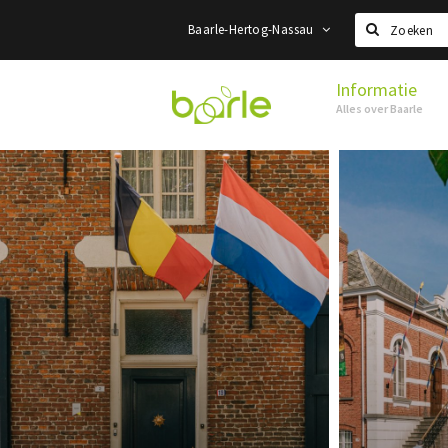
Baarle-Hertog-Nassau
Zoeken
Informatie
Visit
Alles over Baarle
Baarle