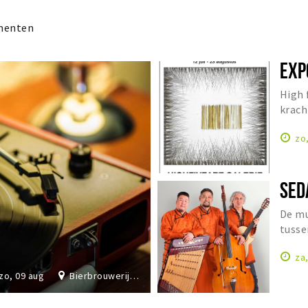
menten
EXP
High 
krach
Cathr
zo
SED
De mu
tusse
Orien
za
zo, 09 aug
Bierbrouwerij De Dochter van de Korenaar