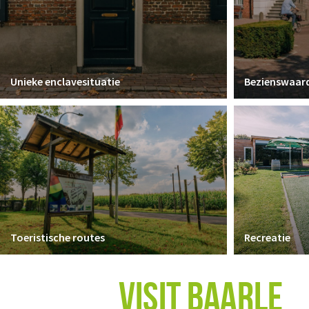
Unieke enclavesituatie
Bezienswaar
Toeristische routes
Recreatie
VISIT BAARLE