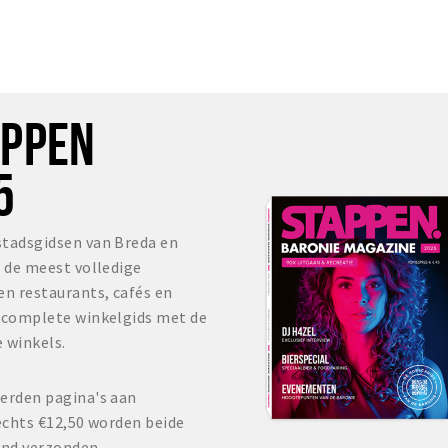
OPPEN
5
stadsgidsen van Breda en
s de meest volledige
en restaurants, cafés en
r complete winkelgids met de
 winkels.
erden pagina's aan
echts €12,50 worden beide
and verzonden.