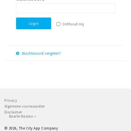
Eten
Drinken
Login
Onthoud mij
Slapen
Recreatief
Winkels
Wachtwoord vergeten?
Winkelgebieden
E-
Herstel
Parkeren
mail
adres
Bezienswaardigheden
Enclaves
Privacy
Musea, theaters & podia
Algemene voorwaarden
Disclaimer
Uitjes & activiteiten
Baarle-Nassau
Fietsroutes
© 2026, The City App Company