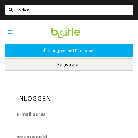
Zoeken
Visit
Home
Baarle
Taal kiezen
Inloggen met Facebook
Informatie
Registreren
Over Baarle
Geschiedenis
Visit Baarle Shop
Enclavebon
INLOGGEN
Nieuws
E-mail adres
Agenda
Deals
Wachtwoord