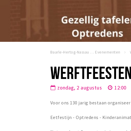
Baarle-Hertog-Nassau
Evenementen
WERFTFEESTE
zondag, 2 augustus
12:00
Voor ons 130 jarig bestaan organisee
Eetfestijn - Optredens - Kinderanimat