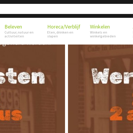
Beleven
Horeca/Verblijf
Winkelen
Cultuur, natuur en
Eten, drinken en
Winkels en
activiteiten
slapen
winkelgebieden