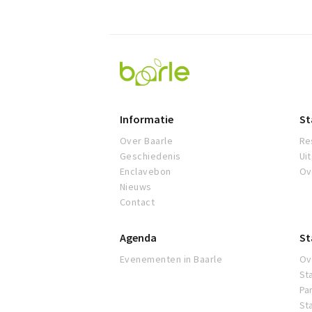
Visit
Baarle
Informatie
St
Over Baarle
Re
Geschiedenis
Ui
Enclavebon
Ov
Nieuws
Contact
Agenda
St
Evenementen in Baarle
Ov
St
Pa
St