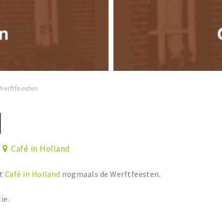
Werftfeesten
N
Café in Holland
rt
Café in Holland
nogmaals de Werftfeesten.
ie.