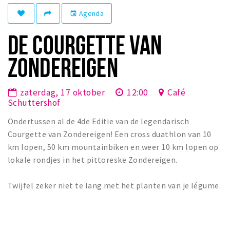
Eten
Agenda
event
Drinken
DE COURGETTE VAN
Slapen
ZONDEREIGEN
Recreatief
Winkels
zaterdag, 17 oktober
12:00
Café
Schuttershof
Winkelgebieden
Ondertussen al de 4de Editie van de legendarisch
Parkeren
Courgette van Zondereigen! Een cross duathlon van 10
km lopen, 50 km mountainbiken en weer 10 km lopen op
Bezienswaardigheden
lokale rondjes in het pittoreske Zondereigen.
Enclaves
Musea, theaters & podia
Twijfel zeker niet te lang met het planten van je légume.
Uitjes & activiteiten
Fietsroutes