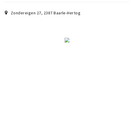
Wandelroutes
Natuurgebieden
Zondereigen 27
,
2387
Baarle-Hertog
De Grensvallei
Partner worden
Inloggen