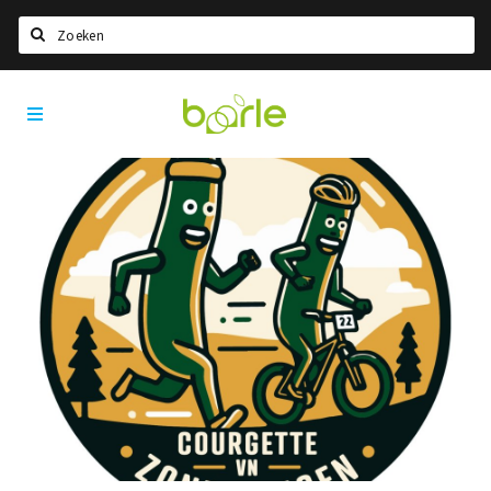
Zoeken
Visit
Home
Baarle
Taal kiezen
Informatie
Over Baarle
Geschiedenis
Visit Baarle Shop
Enclavebon
Nieuws
Agenda
Deals