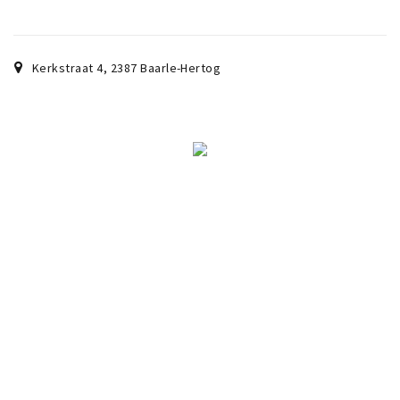
Wandelroutes
Natuurgebieden
De Grensvallei
Kerkstraat 4
,
2387
Baarle-Hertog
Partner worden
Inloggen