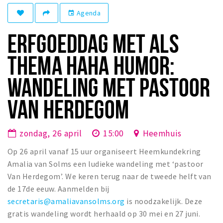
Eten
Agenda
event
Drinken
ERFGOEDDAG MET ALS
Slapen
THEMA HAHA HUMOR:
Recreatief
WANDELING MET PASTOOR
Winkels
VAN HERDEGOM
Winkelgebieden
Parkeren
zondag, 26 april
15:00
Heemhuis
Bezienswaardigheden
Op 26 april vanaf 15 uur organiseert Heemkundekring
Enclaves
Amalia van Solms een ludieke wandeling met ‘pastoor
Van Herdegom’. We keren terug naar de tweede helft van
Musea, theaters & podia
de 17de eeuw. Aanmelden bij
Uitjes & activiteiten
secretaris@amaliavansolms.org
is noodzakelijk. Deze
Fietsroutes
gratis wandeling wordt herhaald op 30 mei en 27 juni.