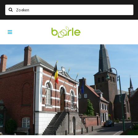
Zoeken
Visit
Home
Baarle
Taal kiezen
Informatie
Over Baarle
Geschiedenis
Visit Baarle Shop
Enclavebon
Nieuws
Agenda
Deals