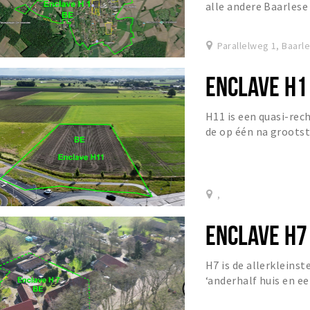
alle andere Baarlese
enige enclave ter wer
Parallelweg 1, Baarl
ENCLAVE H1
H11 is een quasi-rec
de op één na grootst
,
ENCLAVE H7
H7 is de allerkleinste
‘anderhalf huis en ee