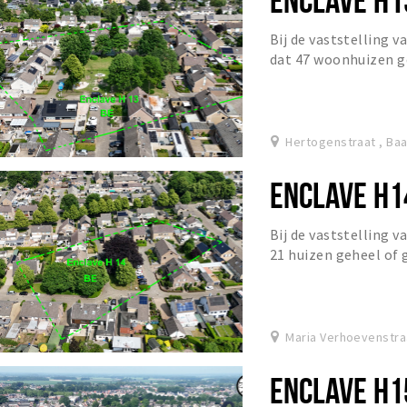
Bij de vaststelling v
dat 47 woonhuizen ge
staan.
Hertogenstraat , Ba
ENCLAVE H1
Bij de vaststelling 
21 huizen geheel of g
Maria Verhoevenstra
ENCLAVE H1