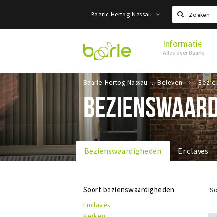
Baarle-Hertog-Nassau
Zoeken
Informatie
Visit
Alles over Baarle
Baarle
Baarle-Hertog-Nassau
Beleven
BEZIENSWAARD
Bezienswaardigheden
Enclaves
Soort bezienswaardigheden
So
Enclaves
Kerken