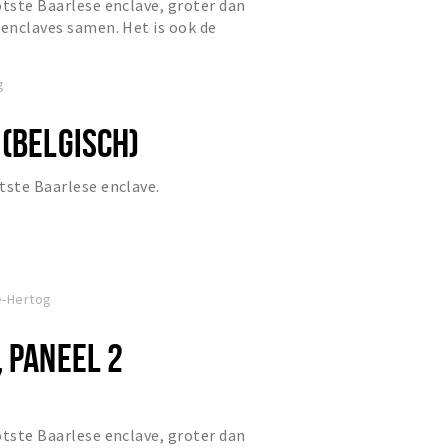
otste Baarlese enclave, groter dan
 enclaves samen. Het is ook de
eld waarin zich meer da...
g
 (BELGISCH)
tste Baarlese enclave.
e-Hertog
 PANEEL 2
otste Baarlese enclave, groter dan