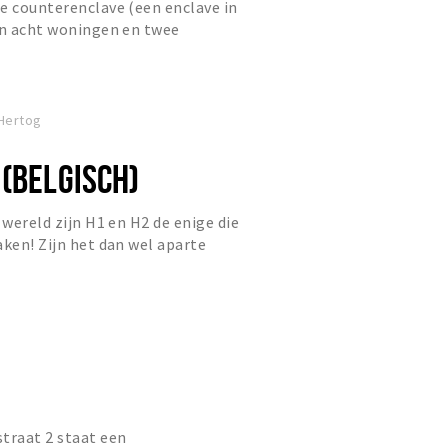
e counterenclave (een enclave in
an acht woningen en twee
-Hertog
 (BELGISCH)
 wereld zijn H1 en H2 de enige die
aken! Zijn het dan wel aparte
traat 2 staat een