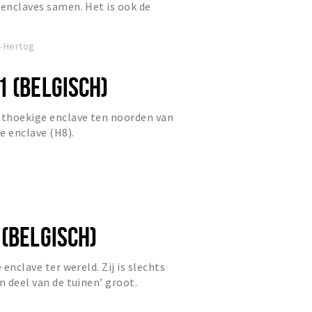
 enclaves samen. Het is ook de
eld waarin zich meer da...
e-Hertog
1 (BELGISCH)
hthoekige enclave ten noorden van
e enclave (H8).
 (BELGISCH)
 enclave ter wereld. Zij is slechts
n deel van de tuinen’ groot.