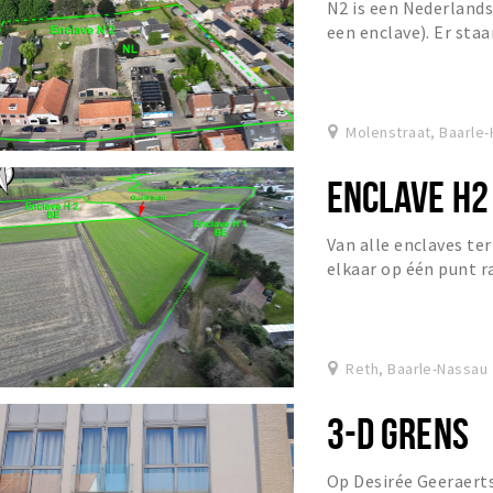
N2 is een Nederlands
een enclave). Er sta
handelspanden.
Molenstraat, Baarle
ENCLAVE H2
Van alle enclaves ter
elkaar op één punt r
enclaves?
Reth, Baarle-Nassau
3-D GRENS
Op Desirée Geeraerts