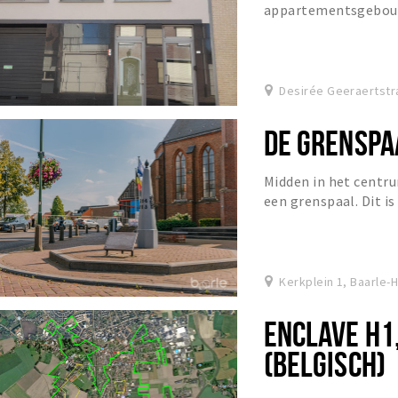
appartementsgebouw
Nederlandse voordeu
Desirée Geeraertstr
DE GRENSPA
Midden in het centru
een grenspaal. Dit is
grenspalen en is hier
Kerkplein 1, Baarle-
ENCLAVE H1,
(BELGISCH)