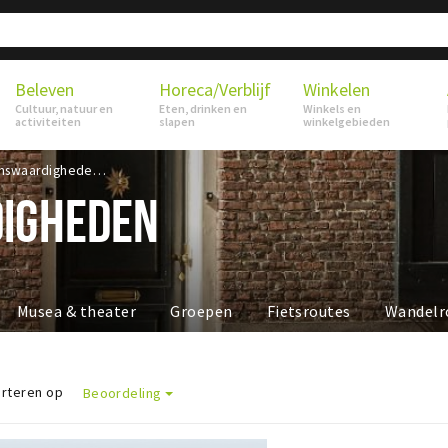
Beleven
Horeca/Verblijf
Winkelen
Cultuur, natuur en
Eten, drinken en
Winkels en
activiteiten
slapen
winkelgebieden
Bezienswaardigheden
IGHEDEN
Musea & theater
Groepen
Fietsroutes
Wandelr
rteren op
Beoordeling