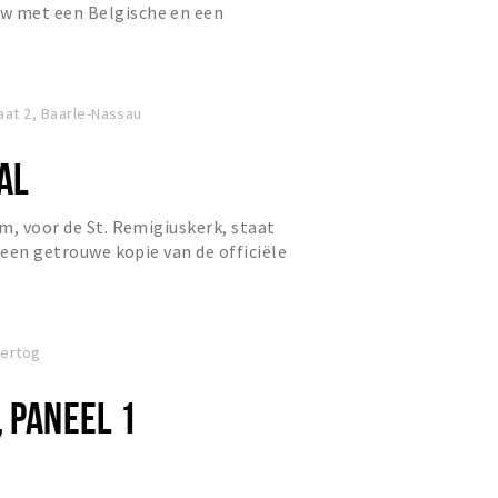
 met een Belgische en een
r.
aat 2, Baarle-Nassau
AL
m, voor de St. Remigiuskerk, staat
 een getrouwe kopie van de officiële
 in 1976 geplaat...
Hertog
 PANEEL 1