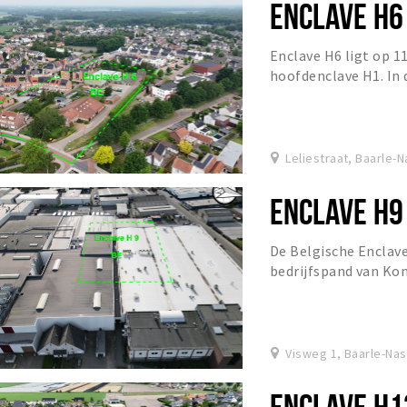
ENCLAVE H6
Enclave H6 ligt op 1
hoofdenclave H1. In
enclaves één geheel.
Leliestraat, Baarle-
ENCLAVE H9
De Belgische Enclave
bedrijfspand van Kon
Visweg 1, Baarle-Na
ENCLAVE H1