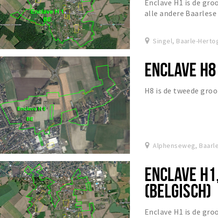
Enclave H1 is de gro
alle andere Baarlese
enige enclave ter wer
Singel, Baarle-Herto
ENCLAVE H8
H8 is de tweede groo
Alphenseweg, Baarl
ENCLAVE H1,
(BELGISCH)
Enclave H1 is de gro