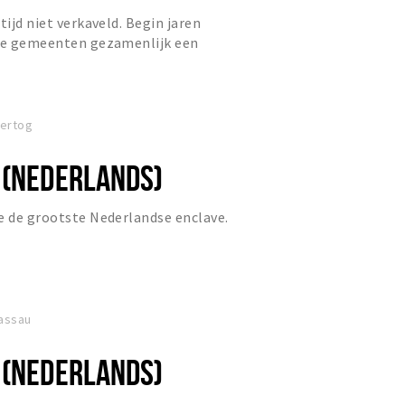
tijd niet verkaveld. Begin jaren
ide gemeenten gezamenlijk een
twerk eroverheen uitgerold.
Hertog
 (NEDERLANDS)
e de grootste Nederlandse enclave.
assau
 (NEDERLANDS)