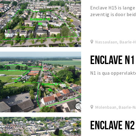
Enclave H15 is lange 
zeventig is door be
straat- en perceelne
Nassaulaan, Baarle-
ENCLAVE N1
N1 is qua oppervlakt
Molenbaan, Baarle-N
ENCLAVE N2