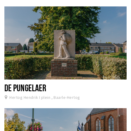
Wandelroutes
Natuurgebieden
De Grensvallei
Partner worden
Inloggen
DE PUNGELAER
Hertog Hendrik I plein , Baarle-Hertog