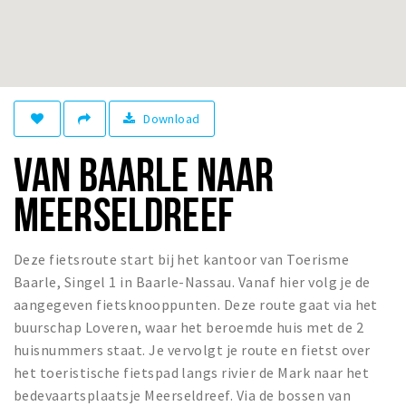
Eten
Drinken
Slapen
Recreatief
Download
VAN BAARLE NAAR
Winkels
Winkelgebieden
MEERSELDREEF
Parkeren
Deze fietsroute start bij het kantoor van Toerisme
Bezienswaardigheden
Baarle, Singel 1 in Baarle-Nassau. Vanaf hier volg je de
Enclaves
aangegeven fietsknooppunten. Deze route gaat via het
Musea, theaters & podia
buurschap Loveren, waar het beroemde huis met de 2
huisnummers staat. Je vervolgt je route en fietst over
Uitjes & activiteiten
het toeristische fietspad langs rivier de Mark naar het
Fietsroutes
bedevaartsplaatsje Meerseldreef. Via de bossen van