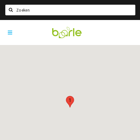
Zoeken
Visit
Home
Baarle
Taal kiezen
Informatie
Over Baarle
Geschiedenis
Visit Baarle Shop
Enclavebon
1
Nieuws
Agenda
Deals