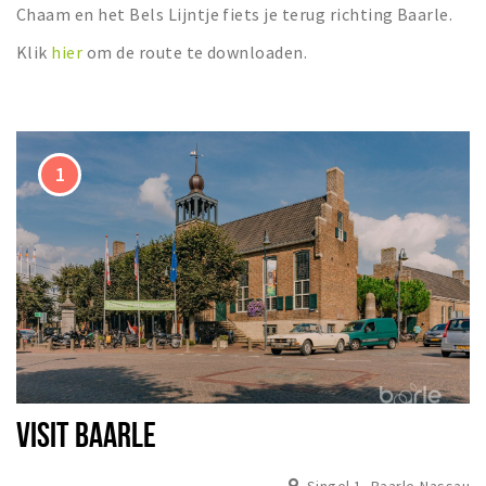
Wandelroutes
Chaam en het Bels Lijntje fiets je terug richting Baarle.
Natuurgebieden
Klik
hier
om de route te downloaden.
De Grensvallei
Partner worden
Inloggen
VISIT BAARLE
Singel 1, Baarle-Nassau