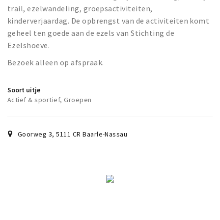
Wandelroutes
trail, ezelwandeling, groepsactiviteiten,
Natuurgebieden
kinderverjaardag. De opbrengst van de activiteiten komt
De Grensvallei
geheel ten goede aan de ezels van Stichting de
Ezelshoeve.
Partner worden
Bezoek alleen op afspraak.
Inloggen
Soort uitje
Actief & sportief, Groepen
Goorweg 3
,
5111 CR
Baarle-Nassau