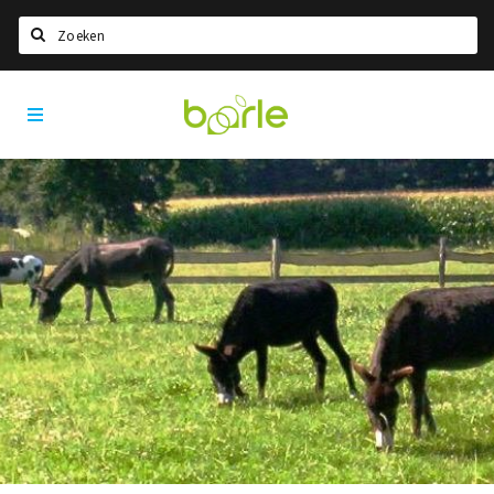
Zoeken
Visit
Home
Baarle
Taal kiezen
Informatie
Over Baarle
Geschiedenis
Visit Baarle Shop
Enclavebon
Nieuws
Agenda
Deals