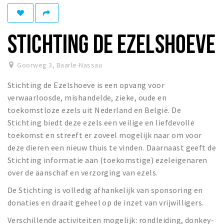
Eten
Drinken
STICHTING DE EZELSHOEVE
Slapen
Recreatief
Goorweg 3
,
Baarle-Nassau
Stichting de Ezelshoeve is een opvang voor
Winkels
verwaarloosde, mishandelde, zieke, oude en
Winkelgebieden
toekomstloze ezels uit Nederland en België. De
Parkeren
Stichting biedt deze ezels een veilige en liefdevolle
toekomst en streeft er zoveel mogelijk naar om voor
Bezienswaardigheden
deze dieren een nieuw thuis te vinden. Daarnaast geeft de
Stichting informatie aan (toekomstige) ezeleigenaren
Enclaves
over de aanschaf en verzorging van ezels.
Musea, theaters & podia
De Stichting is volledig afhankelijk van sponsoring en
Uitjes & activiteiten
donaties en draait geheel op de inzet van vrijwilligers.
Fietsroutes
Verschillende activiteiten mogelijk: rondleiding, donkey-