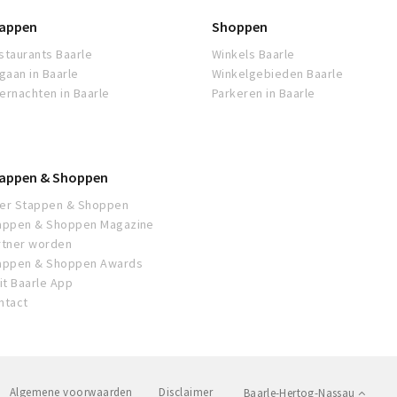
appen
Shoppen
staurants Baarle
Winkels Baarle
tgaan in Baarle
Winkelgebieden Baarle
ernachten in Baarle
Parkeren in Baarle
appen & Shoppen
er Stappen & Shoppen
appen & Shoppen Magazine
rtner worden
appen & Shoppen Awards
sit Baarle App
ntact
Algemene voorwaarden
Disclaimer
Baarle-Hertog-Nassau