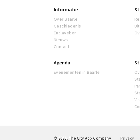
Informatie
St
Over Baarle
Re
Geschiedenis
Ui
Enclavebon
Ov
Nieuws
Contact
Agenda
St
Evenementen in Baarle
Ov
St
Pa
St
Vi
Co
© 2026, The City App Company
Privacy