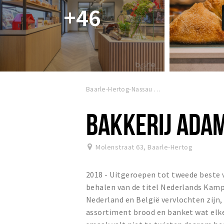
+46
Baarle-Hertog-Nassau
BAKKERIJ ADA
Molenstraat 63
,
Baarle-Hertog
2018 - Uitgeroepen tot tweede beste v
behalen van de titel Nederlands Kamp
Nederland en België vervlochten zijn,
assortiment brood en banket wat elk