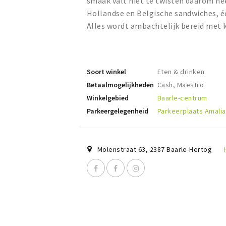
smaak valt niet te twisten daarom he
Hollandse en Belgische sandwiches, é
Alles wordt ambachtelijk bereid met 
Soort winkel
Eten & drinken
Betaalmogelijkheden
Cash, Maestro
Winkelgebied
Baarle-centrum
Parkeergelegenheid
Parkeerplaats Amalia
Molenstraat 63
,
2387
Baarle-Hertog