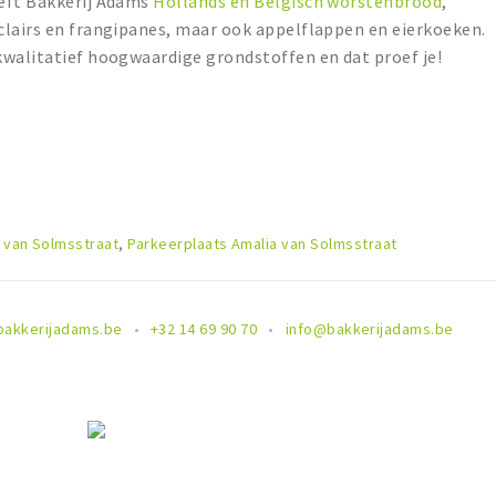
eft Bakkerij Adams
Hollands en Belgisch worstenbrood
,
clairs en frangipanes, maar ook appelflappen en eierkoeken.
kwalitatief hoogwaardige grondstoffen en dat proef je!
 van Solmsstraat
,
Parkeerplaats Amalia van Solmsstraat
bakkerijadams.be
+32 14 69 90 70
info@bakkerijadams.be