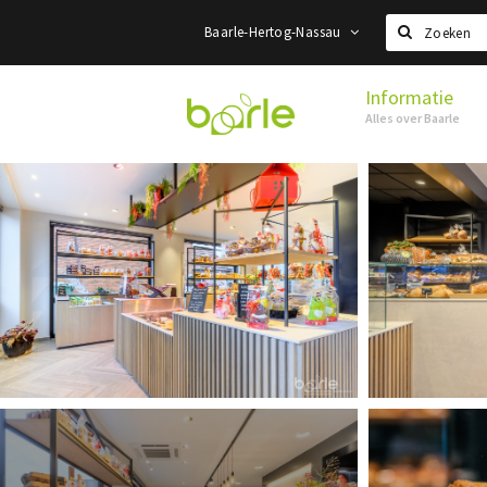
Baarle-Hertog-Nassau
Zoeken
Informatie
Visit
Alles over Baarle
Baarle