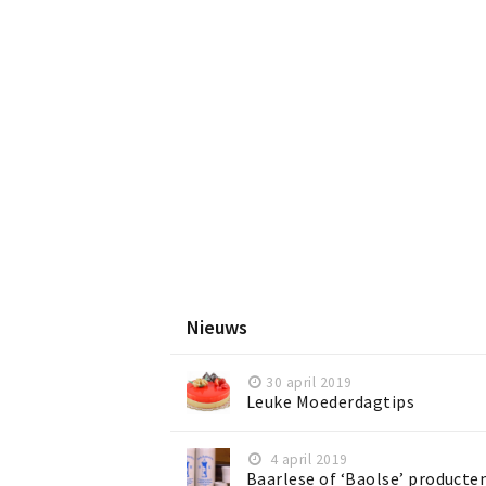
Nieuws
30 april 2019
Leuke Moederdagtips
4 april 2019
Baarlese of ‘Baolse’ producte