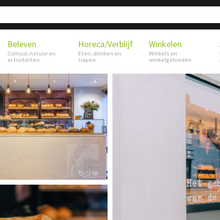
Beleven
Horeca/Verblijf
Winkelen
Cultuur, natuur en
Eten, drinken en
Winkels en
activiteiten
slapen
winkelgebieden