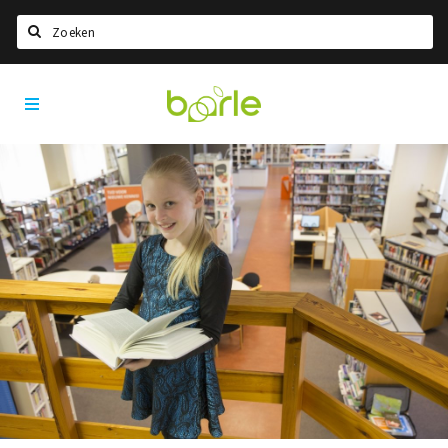
Zoeken
Visit
Home
Baarle
Taal kiezen
Informatie
Over Baarle
Geschiedenis
Visit Baarle Shop
Enclavebon
Nieuws
Agenda
Deals