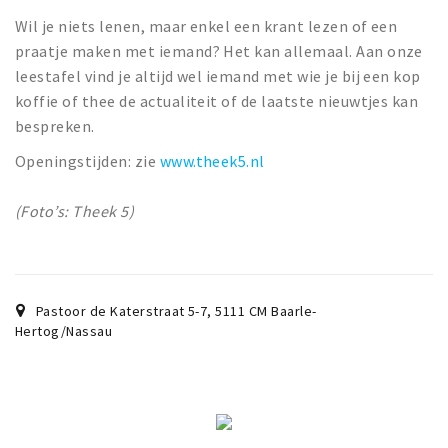
Wandelroutes
Wil je niets lenen, maar enkel een krant lezen of een
Natuurgebieden
praatje maken met iemand? Het kan allemaal. Aan onze
De Grensvallei
leestafel vind je altijd wel iemand met wie je bij een kop
koffie of thee de actualiteit of de laatste nieuwtjes kan
Partner worden
bespreken.
Openingstijden: zie
www.theek5.nl
Inloggen
(Foto’s: Theek 5)
Pastoor de Katerstraat 5-7
,
5111 CM
Baarle-
Hertog/Nassau