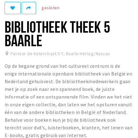
gesloten
Eten
Drinken
BIBLIOTHEEK THEEK 5
Slapen
BAARLE
Recreatief
Winkels
Pastoor de Katerstraat 5-7
,
Baarle-Hertog/Nassau
Winkelgebieden
Op de begane grond van het cultureel centrum is de
Parkeren
enige internationale openbare bibliotheek van België en
Nederland gehuisvest. De bibliotheekmedewerkers gaan
met je op zoek naar een spannend boek, de juiste
Bezienswaardigheden
informatie of een ontspannende film. Vinden we het niet
Enclaves
in onze eigen collectie, dan laten we het opsturen vanuit
Musea, theaters & podia
één van de andere bibliotheken in België of Nederland.
Uitjes & activiteiten
Behalve voor boeken kun je bij de bibliotheek ook
terecht voor dvd's, luisterboeken, kranten, het lenen van
Fietsroutes
E-books, gratis gebruik van internet.