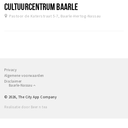
CULTUURCENTRUM BAARLE
Pastoor de Katerstraat 5-7, Baarle-Hertog-Nassau
Privacy
Algemene voorwaarden
Disclaimer
Baarle-Nassau
© 2026, The City App Company
Realisatie door Beer n tea