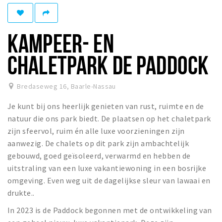
Eten
Drinken
KAMPEER- EN
Slapen
CHALETPARK DE PADDOCK
Recreatief
Winkels
Bredaseweg 16
,
Baarle-Nassau
Winkelgebieden
Je kunt bij ons heerlijk genieten van rust, ruimte en de
Parkeren
natuur die ons park biedt. De plaatsen op het chaletpark
zijn sfeervol, ruim én alle luxe voorzieningen zijn
aanwezig. De chalets op dit park zijn ambachtelijk
Bezienswaardigheden
gebouwd, goed geïsoleerd, verwarmd en hebben de
Enclaves
uitstraling van een luxe vakantiewoning in een bosrijke
Musea, theaters & podia
omgeving. Even weg uit de dagelijkse sleur van lawaai en
Uitjes & activiteiten
drukte..
Fietsroutes
In 2023 is de Paddock begonnen met de ontwikkeling van