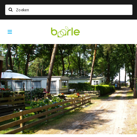
Zoeken
Visit
Home
Baarle
Taal kiezen
Informatie
Over Baarle
Geschiedenis
Visit Baarle Shop
Enclavebon
Nieuws
Agenda
Deals