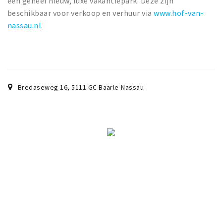
een geheel nieuw, luxe vakantiepark. Deze zijn
Wandelroutes
beschikbaar voor verkoop en verhuur via
www.hof-van-
Natuurgebieden
nassau.nl
.
De Grensvallei
Partner worden
Inloggen
Bredaseweg 16
,
5111 GC
Baarle-Nassau