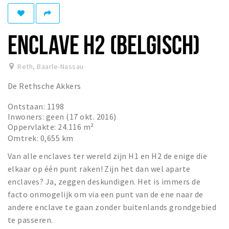
Eten
Drinken
ENCLAVE H2 (BELGISCH)
Slapen
Recreatief
Reth
,
Baarle-Nassau
De Rethsche Akkers
Winkels
Winkelgebieden
Ontstaan: 1198
Inwoners: geen (17 okt. 2016)
Parkeren
Oppervlakte: 24.116 m²
Omtrek: 0,655 km
Bezienswaardigheden
Van alle enclaves ter wereld zijn H1 en H2 de enige die
Enclaves
elkaar op één punt raken! Zijn het dan wel aparte
Musea, theaters & podia
enclaves? Ja, zeggen deskundigen. Het is immers de
facto onmogelijk om via een punt van de ene naar de
Uitjes & activiteiten
andere enclave te gaan zonder buitenlands grondgebied
Fietsroutes
te passeren.