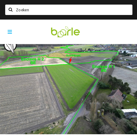
Zoeken
Visit
Home
Baarle
Taal kiezen
Informatie
Over Baarle
Geschiedenis
Visit Baarle Shop
Enclavebon
Nieuws
Agenda
Deals