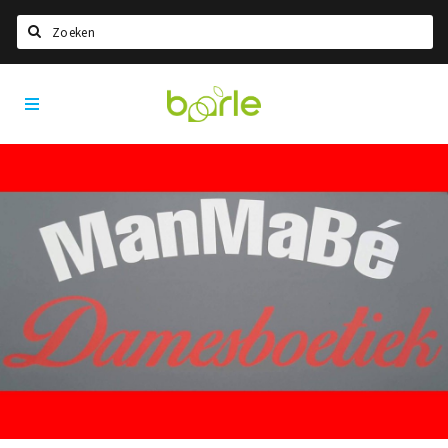
Zoeken
Visit
Home
Baarle
Taal kiezen
Informatie
Over Baarle
Geschiedenis
Visit Baarle Shop
Enclavebon
Nieuws
Agenda
Deals