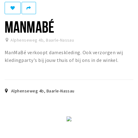
Eten
Drinken
MANMABÉ
Slapen
Recreatief
Alphenseweg 4b
,
Baarle-Nassau
ManMaBé verkoopt dameskleding. Ook verzorgen wij
Winkels
kledingparty's bij jouw thuis of bij ons in de winkel.
Winkelgebieden
Parkeren
Bezienswaardigheden
Alphenseweg 4b
,
Baarle-Nassau
Enclaves
Musea, theaters & podia
Uitjes & activiteiten
Fietsroutes