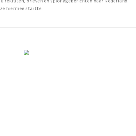
j rekruten, brieven en spionageberichten naar Nederland.
ze hiermee startte.