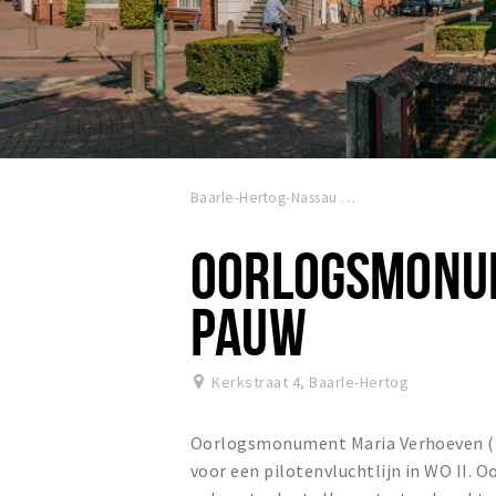
Baarle-Hertog-Nassau
OORLOGSMONU
PAUW
Kerkstraat 4
,
Baarle-Hertog
Oorlogsmonument Maria Verhoeven (‘Mi
voor een pilotenvluchtlijn in WO II. Oo