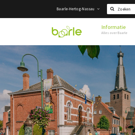
Baarle-Hertog-Nassau
Zoeken
Informatie
Visit
Alles over Baarle
Baarle