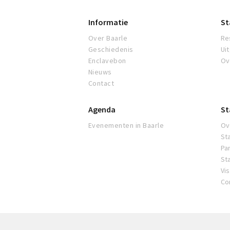
Informatie
St
Over Baarle
Re
Geschiedenis
Ui
Enclavebon
Ov
Nieuws
Contact
Agenda
St
Evenementen in Baarle
Ov
St
Pa
St
Vi
Co