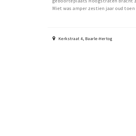
geboorteplaats Hoogstraten bracht zi
Miet was amper zestien jaar oud toen 
Kerkstraat 4
,
Baarle-Hertog