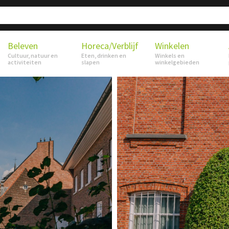
Beleven
Horeca/Verblijf
Winkelen
Cultuur, natuur en
Eten, drinken en
Winkels en
activiteiten
slapen
winkelgebieden