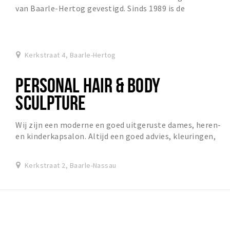
van Baarle-Hertog gevestigd. Sinds 1989 is de
Heemkundekring Amalia van Solms er gehuisvest, di...
Kerkstraat 4, Baarle-Hertog
PERSONAL HAIR & BODY
SCULPTURE
Wij zijn een moderne en goed uitgeruste dames, heren-
en kinderkapsalon. Altijd een goed advies, kleuringen,
stylen en een goede verzorging, dat is wa...
Kerkstraat 2, Baarle-Nassau