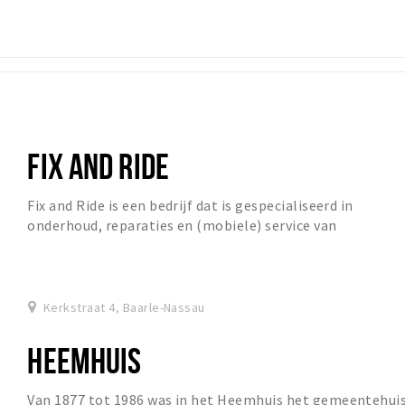
FIX AND RIDE
Fix and Ride is een bedrijf dat is gespecialiseerd in
onderhoud, reparaties en (mobiele) service van
racefietsen, mtb-, cyclocross-, en triatlon fiets...
Kerkstraat 4, Baarle-Nassau
HEEMHUIS
Van 1877 tot 1986 was in het Heemhuis het gemeentehui