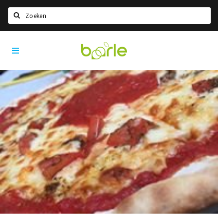
Zoeken
Visit
Home
Baarle
Taal kiezen
Informatie
Over Baarle
Geschiedenis
Visit Baarle Shop
Enclavebon
Nieuws
Agenda
Deals