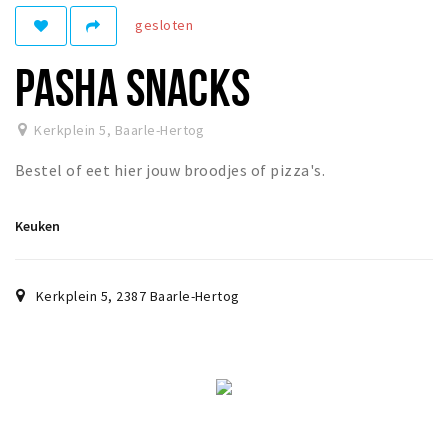
gesloten
Eten
Drinken
PASHA SNACKS
Slapen
Recreatief
Kerkplein 5
,
Baarle-Hertog
Bestel of eet hier jouw broodjes of pizza's.
Winkels
Winkelgebieden
Keuken
Parkeren
Bezienswaardigheden
Kerkplein 5
,
2387
Baarle-Hertog
Enclaves
Musea, theaters & podia
Uitjes & activiteiten
Fietsroutes