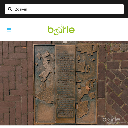
Zoeken
Visit
Home
Baarle
Taal kiezen
Informatie
Over Baarle
Geschiedenis
Visit Baarle Shop
Enclavebon
Nieuws
Agenda
Deals