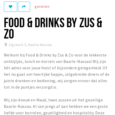
gesloten
Eten
Drinken
FOOD & DRINKS BY ZUS &
Slapen
ZO
Recreatief
Winkels
Zigraeck 5
,
Baarle-Nassau
Winkelgebieden
Welkom bij Food & Drinks by Zus & Zo voor de lekkerste
Parkeren
ontbijtjes, lunch en borrels van Baarle-Nassau! Wij zijn
hét adres voor jouw feest of bijzondere gelegenheid. Of
het nu gaat om heerlijke hapjes, uitgebreide diners of de
Bezienswaardigheden
juiste dranken en bediening, wij zorgen ervoor dat alles
Enclaves
tot in de puntjes verzorgd is.
Musea, theaters & podia
Uitjes & activiteiten
Wij zijn Anouk en Maud, twee zussen uit het gezellige
Baarle-Nassau. Al van jongs af aan hebben we een grote
Fietsroutes
liefde voor borrelen, gezelligheid en hospitality. Deze