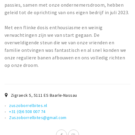
Wandelroutes
passies, samen met onze ondernemersdroom, hebben
Natuurgebieden
geleid tot de oprichting van ons eigen bedrijf in juli 2023.
De Grensvallei
Met een flinke dosis enthousiasme en weinig
verwachtingen zijn we van start gegaan. De
Partner worden
overweldigende steun die we van onze vrienden en
familie ontvingen was fantastisch en al snel konden we
Inloggen
onze reguliere banen afbouwen en ons volledig richten
op onze droom.
Zigraeck 5
,
5111 ES
Baarle-Nassau
zuszoborrelbites.nl
+31 (0)6 508 007 74
Zuszoborrelbites@gmail.com