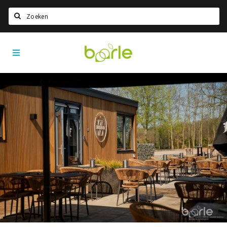
Zoeken
Visit
Home
Baarle
Taal kiezen
Informatie
Over Baarle
Geschiedenis
Visit Baarle Shop
Enclavebon
Nieuws
Agenda
Deals