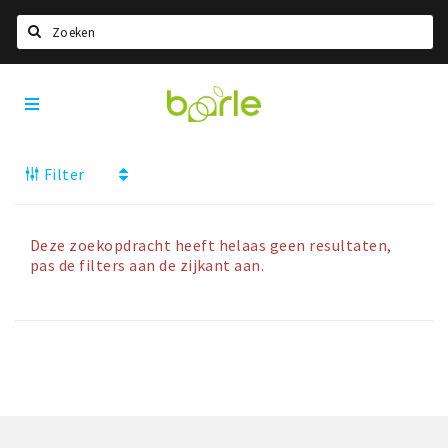
Zoeken
Visit
Home
Baarle
Taal kiezen
Filter
Informatie
Over Baarle
Geschiedenis
Deze zoekopdracht heeft helaas geen resultaten,
pas de filters aan de zijkant aan.
Visit Baarle Shop
Enclavebon
Nieuws
Agenda
Deals