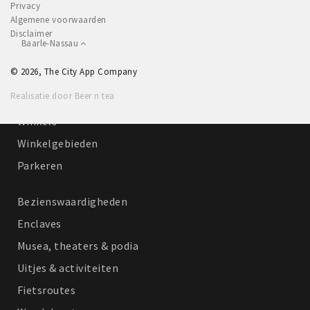
Privacy
Eten
Algemene voorwaarden
Disclaimer
Drinken
Baarle-Nassau
Slapen
© 2026, The City App Company
Recreatief
Realisatie door Beer n tea
Winkels
Winkelgebieden
Parkeren
Bezienswaardigheden
Enclaves
Musea, theaters & podia
Uitjes & activiteiten
Fietsroutes