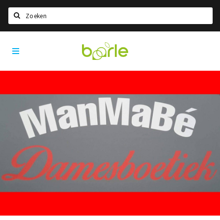
Zoeken
Visit
Home
Baarle
Taal kiezen
Informatie
Over Baarle
Geschiedenis
Visit Baarle Shop
Enclavebon
Nieuws
Agenda
Deals