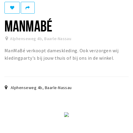
Eten
Drinken
MANMABÉ
Slapen
Recreatief
Alphenseweg 4b
,
Baarle-Nassau
ManMaBé verkoopt dameskleding. Ook verzorgen wij
Winkels
kledingparty's bij jouw thuis of bij ons in de winkel.
Winkelgebieden
Parkeren
Bezienswaardigheden
Alphenseweg 4b
,
Baarle-Nassau
Enclaves
Musea, theaters & podia
Uitjes & activiteiten
Fietsroutes