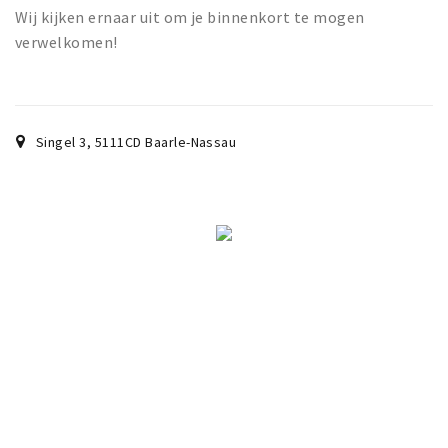
Wandelroutes
Wij kijken ernaar uit om je binnenkort te mogen
Natuurgebieden
verwelkomen!
De Grensvallei
Partner worden
Singel 3
,
5111CD
Baarle-Nassau
Inloggen