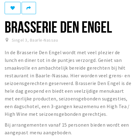
Eten
Drinken
BRASSERIE DEN ENGEL
Slapen
Recreatief
Singel 3
,
Baarle-Nassau
In de Brasserie Den Engel wordt met veel plezier de
Winkels
lunch en diner tot in de puntjes verzorgd. Geniet van
Winkelgebieden
smaakvolle en ambachtelijk bereide gerechten bij hét
Parkeren
restaurant in Baarle-Nassau. Hier worden veel grens- en
seizoensgerechten geserveerd. Brasserie Den Engel is de
Bezienswaardigheden
hele dag geopend en biedt een veelzijdige menukaart
met eerlijke producten, seizoensgebonden suggesties,
Enclaves
een dagschotel, een 3-gangen keuzemenu en High Tea /
Musea, theaters & podia
High Wine met seizoensgebonden gerechtjes.
Uitjes & activiteiten
Bij arrangementen vanaf 15 personen bieden wordt een
Fietsroutes
aangepast menu aangeboden.