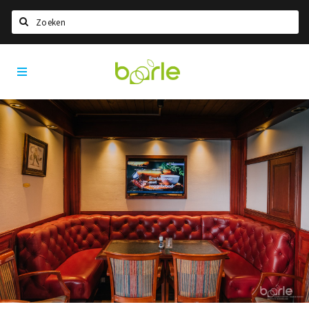
Zoeken
Visit
Home
Baarle
Taal kiezen
Informatie
Over Baarle
Geschiedenis
Visit Baarle Shop
Enclavebon
Nieuws
Agenda
Deals