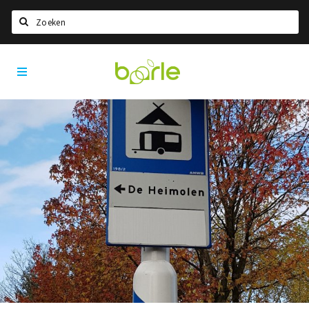
Zoeken
Visit
Home
Baarle
Taal kiezen
Informatie
Over Baarle
Geschiedenis
Visit Baarle Shop
Enclavebon
Nieuws
Agenda
Deals