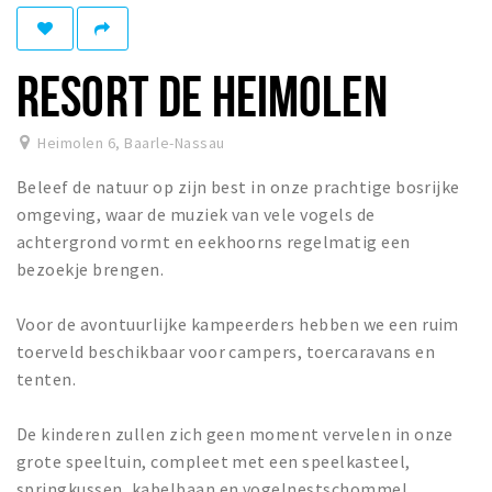
Eten
Drinken
RESORT DE HEIMOLEN
Slapen
Recreatief
Heimolen 6
,
Baarle-Nassau
Beleef de natuur op zijn best in onze prachtige bosrijke
Winkels
omgeving, waar de muziek van vele vogels de
Winkelgebieden
achtergrond vormt en eekhoorns regelmatig een
Parkeren
bezoekje brengen.
Bezienswaardigheden
Voor de avontuurlijke kampeerders hebben we een ruim
toerveld beschikbaar voor campers, toercaravans en
Enclaves
tenten.
Musea, theaters & podia
Uitjes & activiteiten
De kinderen zullen zich geen moment vervelen in onze
Fietsroutes
grote speeltuin, compleet met een speelkasteel,
springkussen, kabelbaan en vogelnestschommel.