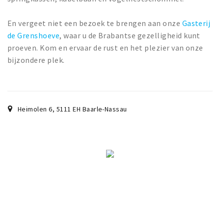
Wandelroutes
Natuurgebieden
En vergeet niet een bezoek te brengen aan onze
Gasterij
De Grensvallei
de Grenshoeve
, waar u de Brabantse gezelligheid kunt
proeven. Kom en ervaar de rust en het plezier van onze
Partner worden
bijzondere plek.
Inloggen
Heimolen 6
,
5111 EH
Baarle-Nassau