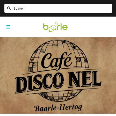
Zoeken
Visit
Home
Baarle
Taal kiezen
Informatie
Over Baarle
Geschiedenis
Visit Baarle Shop
Enclavebon
Nieuws
Agenda
Deals