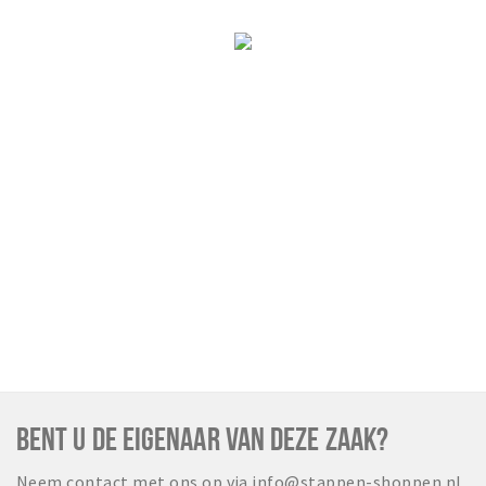
Wandelroutes
Natuurgebieden
De Grensvallei
Partner worden
Inloggen
BENT U DE EIGENAAR VAN DEZE ZAAK?
Neem contact met ons op via info@stappen-shoppen.nl