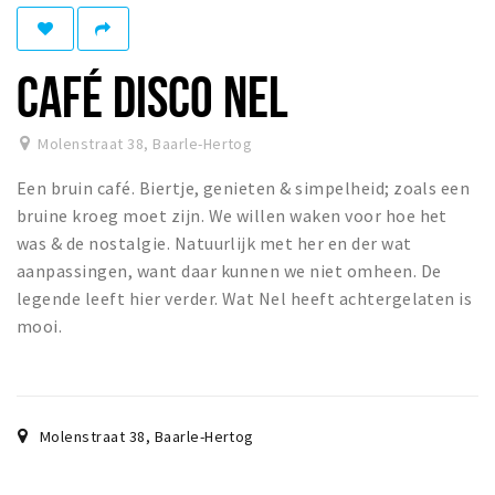
Eten
Drinken
CAFÉ DISCO NEL
Slapen
Recreatief
Molenstraat 38
,
Baarle-Hertog
Een bruin café. Biertje, genieten & simpelheid; zoals een
Winkels
bruine kroeg moet zijn. We willen waken voor hoe het
Winkelgebieden
was & de nostalgie. Natuurlijk met her en der wat
Parkeren
aanpassingen, want daar kunnen we niet omheen. De
legende leeft hier verder. Wat Nel heeft achtergelaten is
Bezienswaardigheden
mooi.
Enclaves
Musea, theaters & podia
Uitjes & activiteiten
Molenstraat 38
,
Baarle-Hertog
Fietsroutes