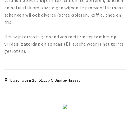
veranda. Je kunt bij ons terecht om te borrelen, lunchen
Wandelroutes
en natuurlijk om onze eigen wijnen te proeven! Hiernaast
Natuurgebieden
schenken wij ook diverse (streek)bieren, koffie, thee en
De Grensvallei
fris.
Partner worden
Het wijnterras is geopend van mei t/m september op
vrijdag, zaterdag en zondag (Bij slecht weer is het terras
Inloggen
gesloten).
Boschoven 26
,
5111 XG
Baarle-Nassau