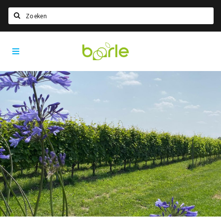
Zoeken
Visit
Home
Baarle
Taal kiezen
Informatie
Over Baarle
Geschiedenis
Visit Baarle Shop
Enclavebon
Nieuws
Agenda
Deals