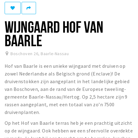
Eten
Drinken
WIJNGAARD HOF VAN
Slapen
BAARLE
Recreatief
Winkels
Boschoven 26
,
Baarle-Nassau
Winkelgebieden
Hof van Baarle is een unieke wijngaard met druiven op
Parkeren
zowel Nederlandse als Belgisch grond (Enclave)! De
druivenstokken zijn aangeplant in het landelijke gebied
van Boschoven, aan de rand van de Europese tweeling-
Bezienswaardigheden
gemeente Baarle-Nassau/Hertog. Op 2,5 hectare zijn 9
Enclaves
rassen aangeplant, met een totaal van zo’n 7500
Musea, theaters & podia
druivenplanten.
Uitjes & activiteiten
Op het Hof van Baarle terras heb je een prachtig uitzicht
Fietsroutes
op de wijngaard. Ook hebben we een sfeervolle overdekte