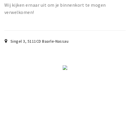
Wandelroutes
Wij kijken ernaar uit om je binnenkort te mogen
Natuurgebieden
verwelkomen!
De Grensvallei
Partner worden
Singel 3
,
5111CD
Baarle-Nassau
Inloggen