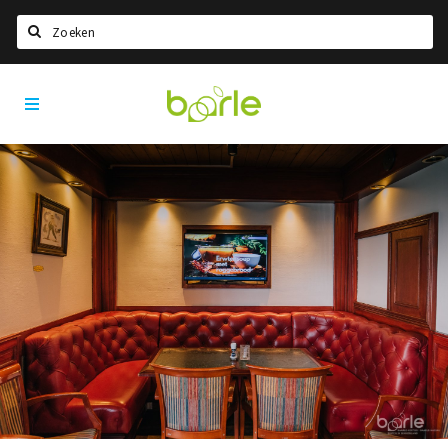
Zoeken
Visit
Home
Baarle
Taal kiezen
Informatie
Over Baarle
Geschiedenis
Visit Baarle Shop
Enclavebon
Nieuws
Agenda
Deals