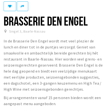
Eten
Drinken
BRASSERIE DEN ENGEL
Slapen
Recreatief
Singel 3
,
Baarle-Nassau
In de Brasserie Den Engel wordt met veel plezier de
Winkels
lunch en diner tot in de puntjes verzorgd. Geniet van
Winkelgebieden
smaakvolle en ambachtelijk bereide gerechten bij hét
Parkeren
restaurant in Baarle-Nassau. Hier worden veel grens- en
seizoensgerechten geserveerd. Brasserie Den Engel is de
Bezienswaardigheden
hele dag geopend en biedt een veelzijdige menukaart
met eerlijke producten, seizoensgebonden suggesties,
Enclaves
een dagschotel, een 3-gangen keuzemenu en High Tea /
Musea, theaters & podia
High Wine met seizoensgebonden gerechtjes.
Uitjes & activiteiten
Bij arrangementen vanaf 15 personen bieden wordt een
Fietsroutes
aangepast menu aangeboden.