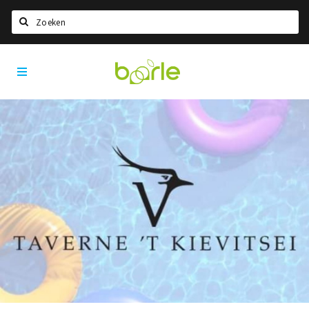
Zoeken
Visit
Home
Baarle
Taal kiezen
Informatie
Over Baarle
Geschiedenis
Visit Baarle Shop
Enclavebon
Nieuws
Agenda
Deals