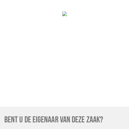
Wandelroutes
Natuurgebieden
De Grensvallei
Partner worden
Inloggen
BENT U DE EIGENAAR VAN DEZE ZAAK?