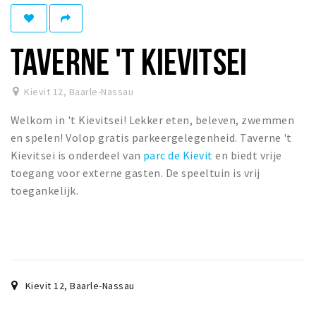
Eten
Drinken
TAVERNE 'T KIEVITSEI
Slapen
Recreatief
Kievit 12
,
Baarle-Nassau
Welkom in 't Kievitsei! Lekker eten, beleven, zwemmen
Winkels
en spelen! Volop gratis parkeergelegenheid. Taverne 't
Winkelgebieden
Kievitsei is onderdeel van
parc de Kievit
en biedt vrije
Parkeren
toegang voor externe gasten. De speeltuin is vrij
toegankelijk.
Bezienswaardigheden
Enclaves
Musea, theaters & podia
Uitjes & activiteiten
Kievit 12
,
Baarle-Nassau
Fietsroutes