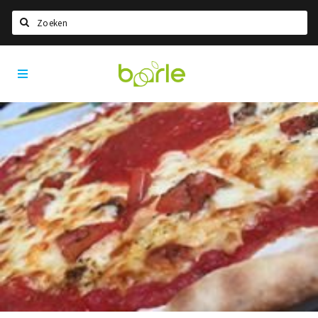
Zoeken
Visit
Home
Baarle
Taal kiezen
Informatie
Over Baarle
Geschiedenis
Visit Baarle Shop
Enclavebon
Nieuws
Agenda
Deals