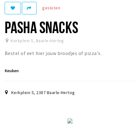
gesloten
Eten
Drinken
PASHA SNACKS
Slapen
Recreatief
Kerkplein 5
,
Baarle-Hertog
Bestel of eet hier jouw broodjes of pizza's.
Winkels
Winkelgebieden
Keuken
Parkeren
Bezienswaardigheden
Kerkplein 5
,
2387
Baarle-Hertog
Enclaves
Musea, theaters & podia
Uitjes & activiteiten
Fietsroutes