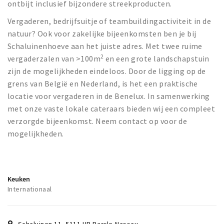
Wandelroutes
ontbijt inclusief bijzondere streekproducten.
Natuurgebieden
Vergaderen, bedrijfsuitje of teambuildingactiviteit in de
De Grensvallei
natuur? Ook voor zakelijke bijeenkomsten ben je bij
Schaluinenhoeve aan het juiste adres. Met twee ruime
2
vergaderzalen van >100m
en een grote landschapstuin
Partner worden
zijn de mogelijkheden eindeloos. Door de ligging op de
grens van België en Nederland, is het een praktische
Inloggen
locatie voor vergaderen in de Benelux. In samenwerking
met onze vaste lokale cateraars bieden wij een compleet
verzorgde bijeenkomst. Neem contact op voor de
mogelijkheden.
Keuken
Internationaal