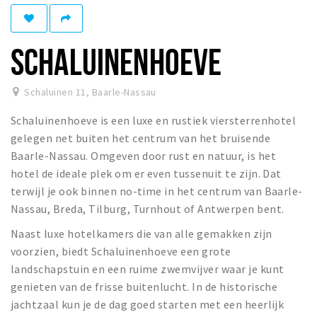
Eten
Drinken
SCHALUINENHOEVE
Slapen
Recreatief
Schaluinen 11
,
Baarle-Nassau
Schaluinenhoeve is een luxe en rustiek viersterrenhotel
Winkels
gelegen net buiten het centrum van het bruisende
Winkelgebieden
Baarle-Nassau. Omgeven door rust en natuur, is het
Parkeren
hotel de ideale plek om er even tussenuit te zijn. Dat
terwijl je ook binnen no-time in het centrum van Baarle-
Bezienswaardigheden
Nassau, Breda, Tilburg, Turnhout of Antwerpen bent.
Enclaves
Naast luxe hotelkamers die van alle gemakken zijn
Musea, theaters & podia
voorzien, biedt Schaluinenhoeve een grote
landschapstuin en een ruime zwemvijver waar je kunt
Uitjes & activiteiten
genieten van de frisse buitenlucht. In de historische
Fietsroutes
jachtzaal kun je de dag goed starten met een heerlijk