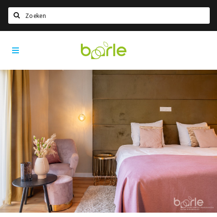
Zoeken
Visit
Home
Baarle
Taal kiezen
Informatie
Over Baarle
Geschiedenis
Visit Baarle Shop
Enclavebon
Nieuws
Agenda
Deals