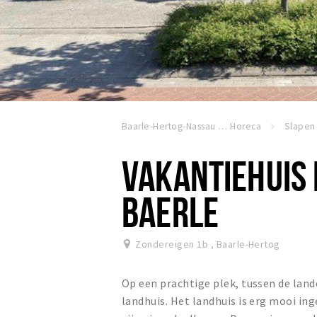
Baarle-Hertog-Nassau
Horeca
Slapen
VAKANTIEHUIS 
BAERLE
Zondereigen 1b
,
Baarle-Hertog
Op een prachtige plek, tussen de land
landhuis. Het landhuis is erg mooi in