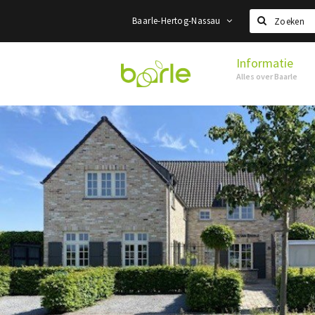
Baarle-Hertog-Nassau
Zoeken
Informatie
Visit
Alles over Baarle
Baarle