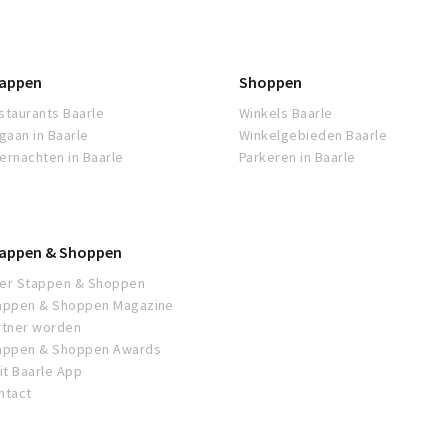
appen
Shoppen
staurants Baarle
Winkels Baarle
tgaan in Baarle
Winkelgebieden Baarle
ernachten in Baarle
Parkeren in Baarle
appen & Shoppen
er Stappen & Shoppen
appen & Shoppen Magazine
rtner worden
appen & Shoppen Awards
sit Baarle App
ntact