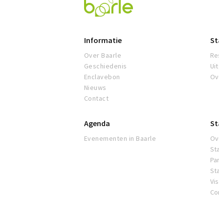
Visit
Baarle
Informatie
St
Over Baarle
Re
Geschiedenis
Ui
Enclavebon
Ov
Nieuws
Contact
Agenda
St
Evenementen in Baarle
Ov
St
Pa
St
Vi
Co