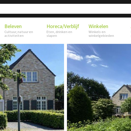
Beleven
Horeca/Verblijf
Winkelen
Cultuur, natuur en
Eten, drinken en
Winkels en
activiteiten
slapen
winkelgebieden