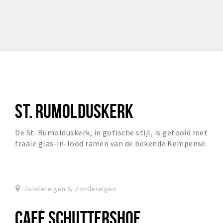
ST. RUMOLDUSKERK
De St. Rumolduskerk, in gotische stijl, is getooid met
fraaie glas-in-lood ramen van de bekende Kempense
glazeniers Jan Huet en Maria van Beek.
Zondereigen 6, Zondereigen
CAFÉ SCHUTTERSHOF