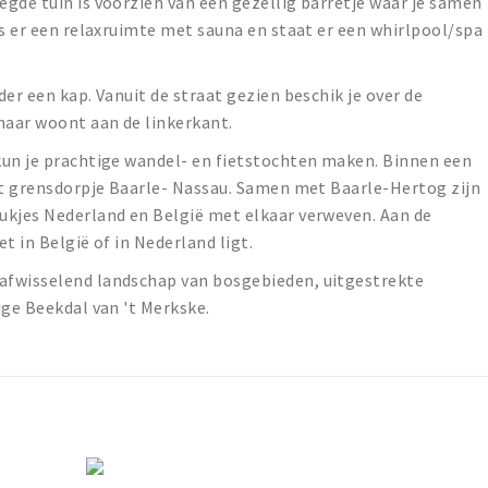
gde tuin is voorzien van een gezellig barretje waar je samen
is er een relaxruimte met sauna en staat er een whirlpool/spa
er een kap. Vanuit de straat gezien beschik je over de
enaar woont aan de linkerkant.
kun je prachtige wandel- en fietstochten maken. Binnen een
het grensdorpje Baarle- Nassau. Samen met Baarle-Hertog zijn
ukjes Nederland en België met elkaar verweven. Aan de
et in België of in Nederland ligt.
afwisselend landschap van bosgebieden, uitgestrekte
ige Beekdal van 't Merkske.