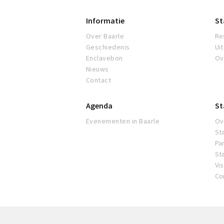
Informatie
St
Over Baarle
Re
Geschiedenis
Ui
Enclavebon
Ov
Nieuws
Contact
Agenda
St
Evenementen in Baarle
Ov
St
Pa
St
Vi
Co