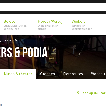
Beleven
Horeca/Verblijf
Winkelen
Cultuur, natuur en
Eten, drinken en
Winkels en
activiteiten
slapen
winkelgebieden
Musea, theaters & podia
RS & PODIA
Musea & theater
Groepen
Fietsroutes
Wandelr
Toon op de kaar