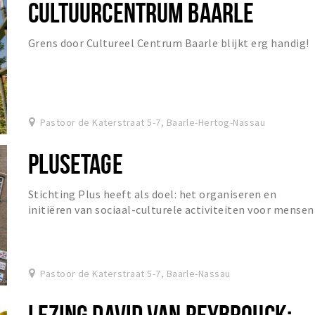
CULTUURCENTRUM BAARLE
Grens door Cultureel Centrum Baarle blijkt erg handig!
Pastoor de Katerstraat 5-7, Baarle-Hertog-Nassau
PLUSETAGE
Stichting Plus heeft als doel: het organiseren en
initiëren van sociaal-culturele activiteiten voor mensen
vanaf 16 jaar.
Pastoor de Katerstraat 5-7, Baarle-Nassau
LEZING DAVID VAN REYBROUCK;