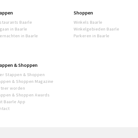
appen
Shoppen
staurants Baarle
Winkels Baarle
tgaan in Baarle
Winkelgebieden Baarle
ernachten in Baarle
Parkeren in Baarle
appen & Shoppen
er Stappen & Shoppen
appen & Shoppen Magazine
rtner worden
appen & Shoppen Awards
sit Baarle App
ntact