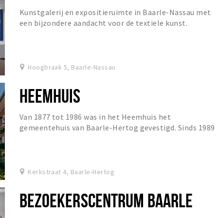
Kunstgalerij en expositieruimte in Baarle-Nassau met
een bijzondere aandacht voor de textiele kunst.
Hoogbraak 5, Baarle-Nassau
HEEMHUIS
Van 1877 tot 1986 was in het Heemhuis het
gemeentehuis van Baarle-Hertog gevestigd. Sinds 1989
is de Heemkundekring Amalia van Solms er gehuisvest,
di...
Kerkstraat 4, Baarle-Hertog
BEZOEKERSCENTRUM BAARLE