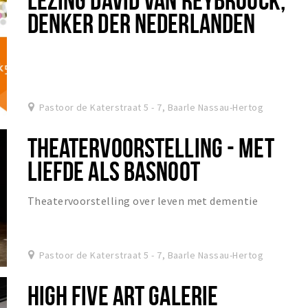
DENKER DER NEDERLANDEN
Pastoor de Katerstraat 5 - 7, Baarle Nassau-Hertog
THEATERVOORSTELLING - MET
LIEFDE ALS BASNOOT
Theatervoorstelling over leven met dementie
Pastoor de Katerstraat 5 - 7, Baarle Nassau-Hertog
HIGH FIVE ART GALERIE