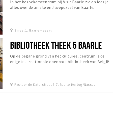
In het bezoekerscentrum bij Visit Baarle zie en lees je
alles over de unieke enclavepuzzel van Baarle.
Singel 1, Baarle-Nassau
BIBLIOTHEEK THEEK 5 BAARLE
Op de begane grond van het cultureel centrum is de
enige internationale openbare bibliotheek van België
en Nederland gehuisvest.
Pastoor de Katerstraat 5-7, Baarle-Hertog/Nassau