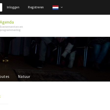
Inloggen
Registreren
Agenda
Evenementen en
programmering
outes
Natuur
t