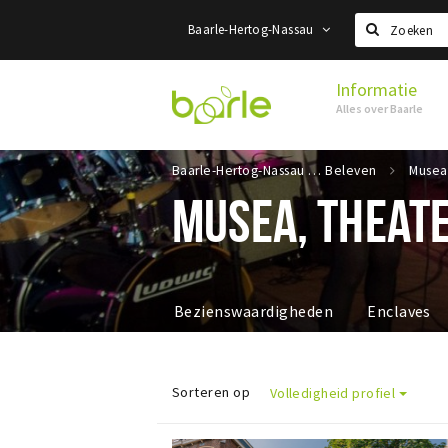
Baarle-Hertog-Nassau
Zoeken
Informatie
Visit
Alles over Baarle
Baarle
Baarle-Hertog-Nassau
Beleven
MUSEA, THEATE
Bezienswaardigheden
Enclaves
Sorteren op
Volledigheid profiel