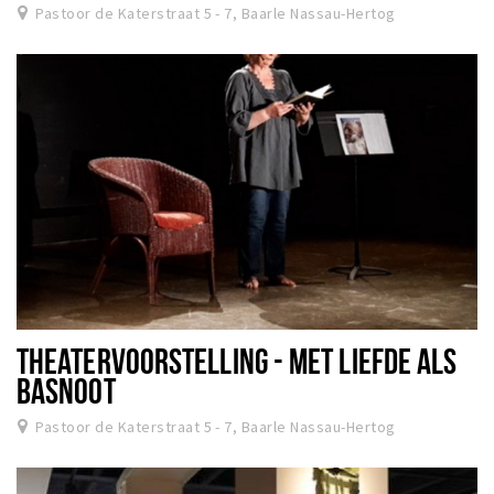
Wandelroutes
Pastoor de Katerstraat 5 - 7, Baarle Nassau-Hertog
Natuurgebieden
De Grensvallei
Partner worden
Inloggen
THEATERVOORSTELLING - MET LIEFDE ALS
BASNOOT
Pastoor de Katerstraat 5 - 7, Baarle Nassau-Hertog