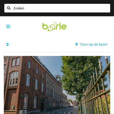
Zoeken
Visit
Home
Baarle
Taal kiezen
Toon op de kaart
Informatie
Over Baarle
Geschiedenis
Visit Baarle Shop
Enclavebon
Nieuws
Agenda
Deals