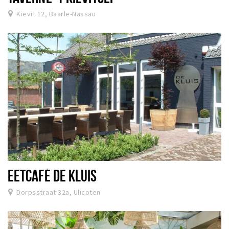
Kievit 12, Baarle-Nassau
EETCAFÉ DE KLUIS
Dorpsstraat 32a, Ulicoten