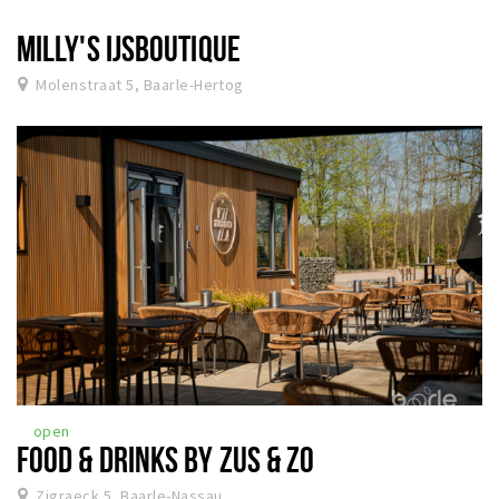
MILLY'S IJSBOUTIQUE
Molenstraat 5, Baarle-Hertog
open
FOOD & DRINKS BY ZUS & ZO
Zigraeck 5, Baarle-Nassau