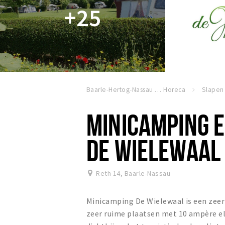
+25
Baarle-Hertog-Nassau
Horeca
Slapen
MINICAMPING E
DE WIELEWAAL
Reth 14
,
Baarle-Nassau
Minicamping De Wielewaal is een zeer
zeer ruime plaatsen met 10 ampère ele