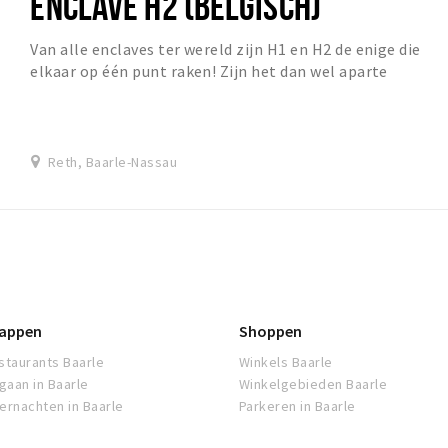
ENCLAVE H2 (BELGISCH)
Van alle enclaves ter wereld zijn H1 en H2 de enige die
elkaar op één punt raken! Zijn het dan wel aparte
enclaves?
Reth, Baarle-Nassau
appen
Shoppen
staurants Baarle
Winkels Baarle
tgaan in Baarle
Winkelgebieden Baarle
ernachten in Baarle
Parkeren in Baarle