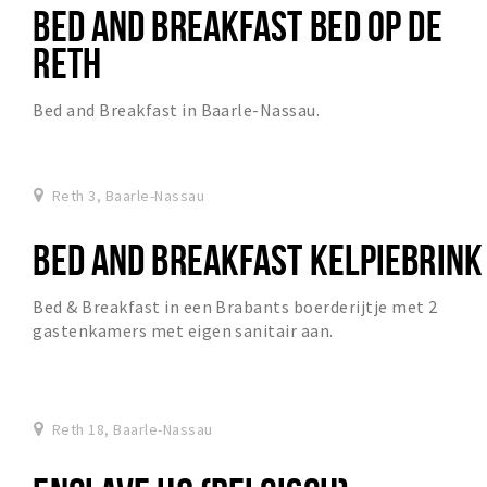
BED AND BREAKFAST BED OP DE
RETH
Bed and Breakfast in Baarle-Nassau.
Reth 3, Baarle-Nassau
BED AND BREAKFAST KELPIEBRINK
Bed & Breakfast in een Brabants boerderijtje met 2
gastenkamers met eigen sanitair aan.
Reth 18, Baarle-Nassau