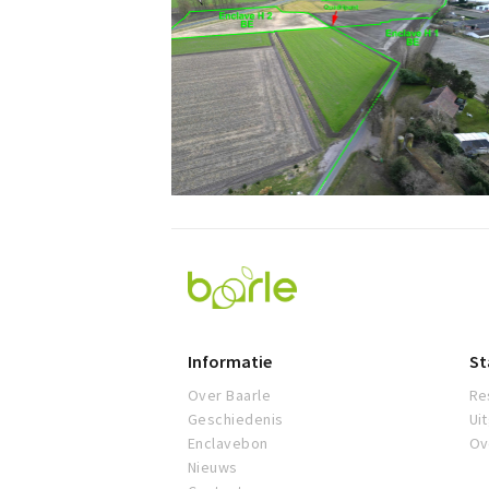
Visit
Baarle
Informatie
St
Over Baarle
Re
Geschiedenis
Ui
Enclavebon
Ov
Nieuws