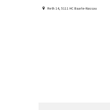
Reth 14
,
5111 HC
Baarle-Nassau