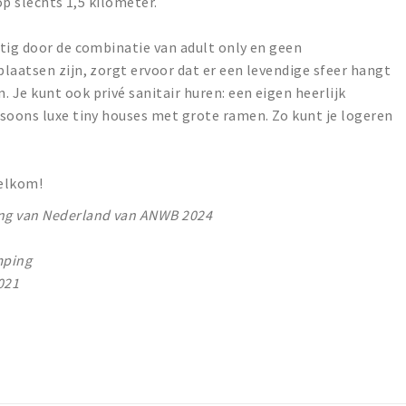
op slechts 1,5 kilometer.
tig door de combinatie van adult only en geen
laatsen zijn, zorgt ervoor dat er een levendige sfeer hangt
Je kunt ook privé sanitair huren: een eigen heerlijk
rsoons luxe tiny houses met grote ramen. Zo kunt je logeren
welkom!
ng van Nederland van ANWB 2024
mping
021