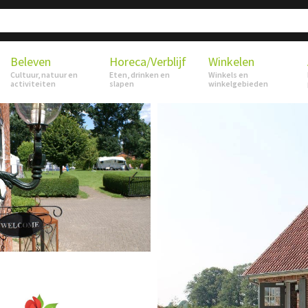
Beleven
Horeca/Verblijf
Winkelen
Cultuur, natuur en
Eten, drinken en
Winkels en
activiteiten
slapen
winkelgebieden