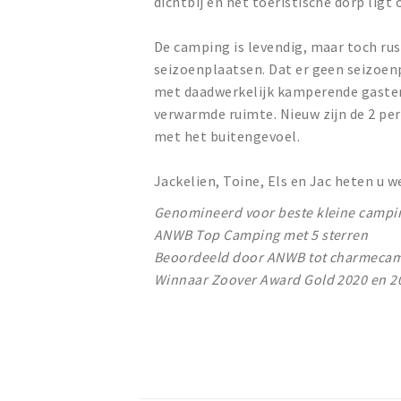
dichtbij en het toeristische dorp ligt 
De camping is levendig, maar toch rus
seizoenplaatsen. Dat er geen seizoenp
met daadwerkelijk kamperende gasten. 
verwarmde ruimte. Nieuw zijn de 2 pe
met het buitengevoel.
Jackelien, Toine, Els en Jac heten u 
Genomineerd voor beste kleine campi
ANWB Top Camping met 5 sterren
Beoordeeld door ANWB tot charmeca
Winnaar Zoover Award Gold 2020 en 2