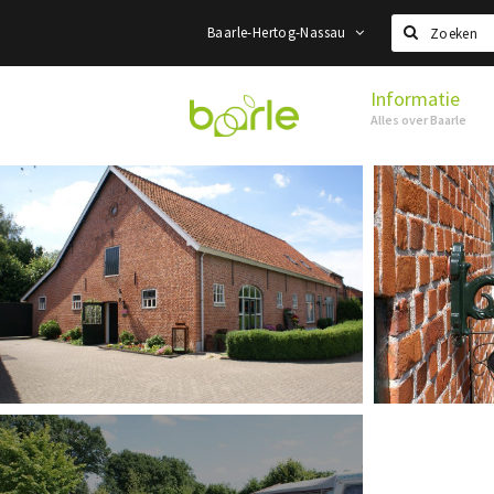
Baarle-Hertog-Nassau
Zoeken
Informatie
Visit
Alles over Baarle
Baarle