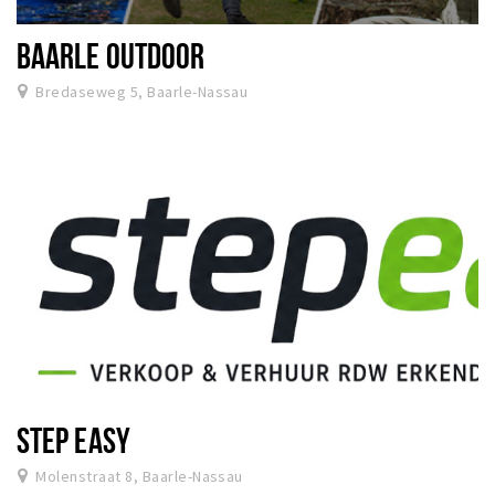
BAARLE OUTDOOR
Bredaseweg 5, Baarle-Nassau
STEP EASY
Molenstraat 8, Baarle-Nassau