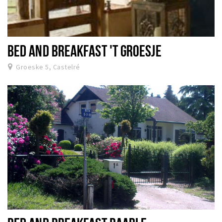
BED AND BREAKFAST 'T GROESJE
Groeske 5, Castelré