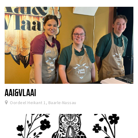
Wandelroutes
Natuurgebieden
De Grensvallei
Partner worden
Inloggen
AAI&VLAAI
Oordeel Heikant 1, Baarle-Nassau