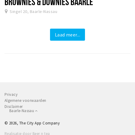
BROWNIES & DOWNIES BAARLE
Singel 20, Baarle-Nassau
Laad meer...
Privacy
Algemene voorwaarden
Disclaimer
Baarle-Nassau
© 2026, The City App Company
Realisatie door Beer n tea