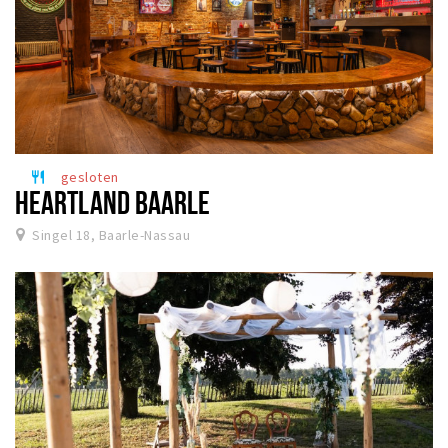
gesloten
restaurant
HEARTLAND BAARLE
Singel 18, Baarle-Nassau