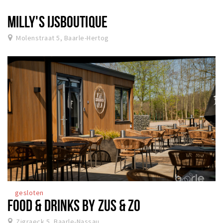
MILLY'S IJSBOUTIQUE
Molenstraat 5, Baarle-Hertog
gesloten
FOOD & DRINKS BY ZUS & ZO
Zigraeck 5, Baarle-Nassau