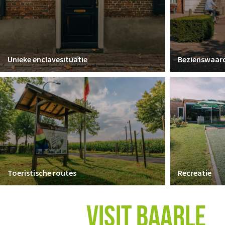
Unieke enclavesituatie
Bezienswaar
Toeristische routes
Recreatie
VISIT BAARLE