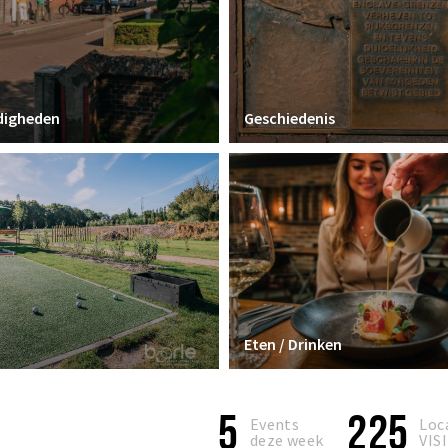
digheden
Geschiedenis
Eten / Drinken
5
225
Events
Loc
deze week
VIS