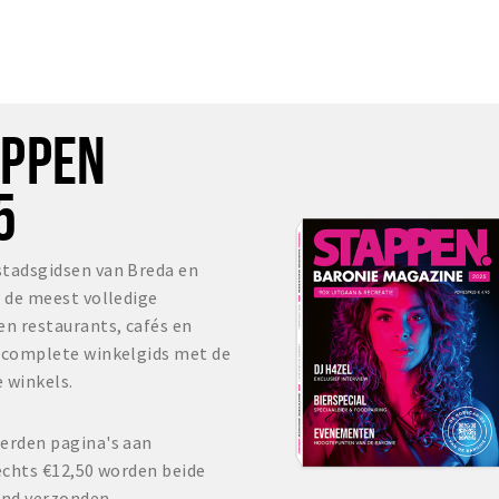
OPPEN
5
stadsgidsen van Breda en
s de meest volledige
en restaurants, cafés en
r complete winkelgids met de
 winkels.
erden pagina's aan
echts €12,50 worden beide
and verzonden.