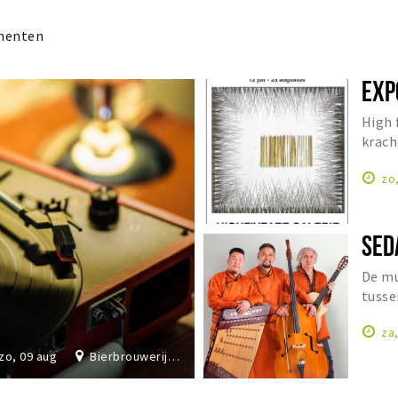
menten
EXP
High 
krach
Cathr
zo
SED
De mu
tusse
Orien
za
zo, 09 aug
Bierbrouwerij De Dochter van de Korenaar