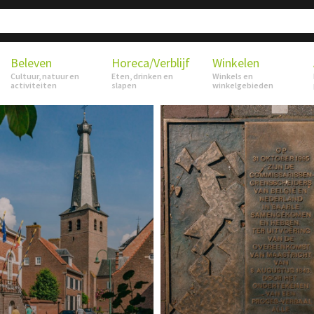
Beleven
Horeca/Verblijf
Winkelen
Cultuur, natuur en
Eten, drinken en
Winkels en
activiteiten
slapen
winkelgebieden