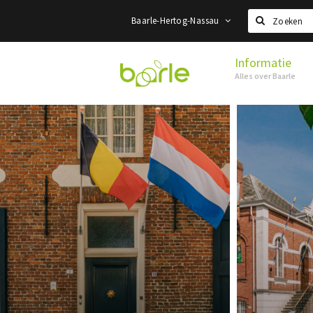
Baarle-Hertog-Nassau
Zoeken
Informatie
Visit
Alles over Baarle
Baarle