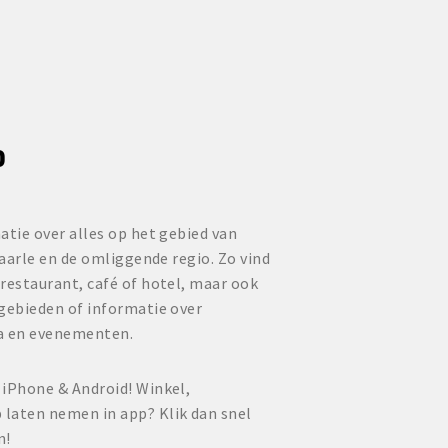
P
atie over alles op het gebied van
Baarle en de omliggende regio. Zo vind
restaurant, café of hotel, maar ook
lgebieden of informatie over
a en evenementen.
 iPhone & Android! Winkel,
laten nemen in app? Klik dan snel
n!