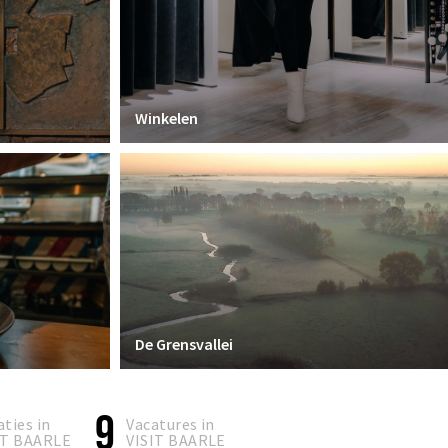
Winkelen
De Grensvallei
9
aties in
Vacatures in
IT BAARLE
VISIT BAARLE