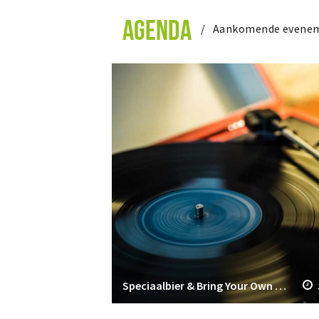
AGENDA
Aankomende evene
Speciaalbier & Bring Your Own Vinyl