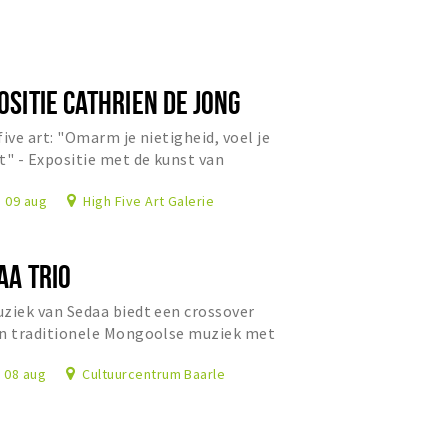
OSITIE CATHRIEN DE JONG
five art: "Omarm je nietigheid, voel je
t" - Expositie met de kunst van
ien de Jong.
, 09 aug
High Five Art Galerie
AA TRIO
ziek van Sedaa biedt een crossover
n traditionele Mongoolse muziek met
taalse ritmes en Westerse jazz.
, 08 aug
Cultuurcentrum Baarle