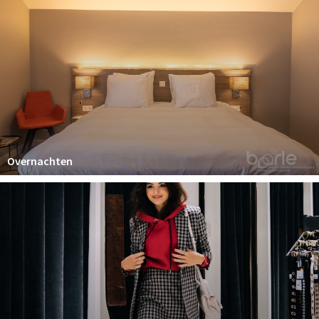
Wandelroutes
Natuurgebieden
De Grensvallei
Partner worden
Inloggen
Overnachten