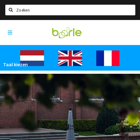
Zoeken
Visit
Home
Baarle
Taal kiezen
Informatie
Taal kiezen
Over Baarle
Geschiedenis
Visit Baarle Shop
Enclavebon
Nieuws
Agenda
Deals