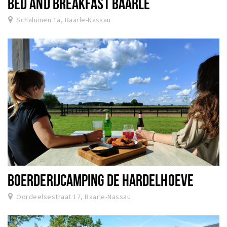
BED AND BREAKFAST BAARLE
Schaluinen 1a, Baarle-Nassau
BOERDERIJCAMPING DE HARDELHOEVE
Oordeelsestraat 17, Baarle-Nassau