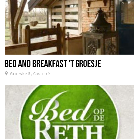
BED AND BREAKFAST 'T GROESJE
Groeske 5, Castelré