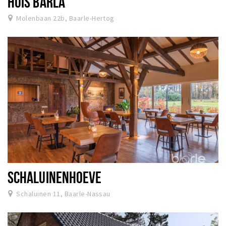
HUIS BARLA
Molenbaan 22b, Baarle-Hertog
SCHALUINENHOEVE
Schaluinen 11, Baarle-Nassau