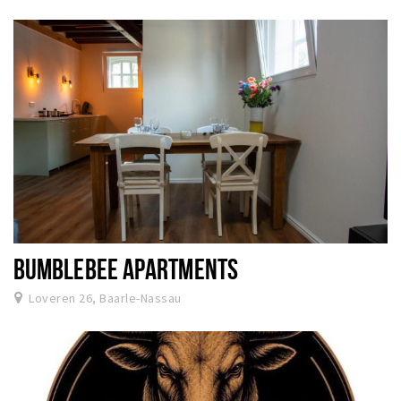
Wandelroutes
Natuurgebieden
De Grensvallei
Partner worden
Inloggen
BUMBLEBEE APARTMENTS
Loveren 26, Baarle-Nassau