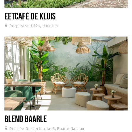
EETCAFÉ DE KLUIS
Dorpsstraat 32a, Ulicoten
BLEND BAARLE
Desirée Geraertstraat 3, Baarle-Nassau