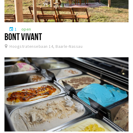
1
open
event
BONT VIVANT
Hoogstratensebaan 14, Baarle-Nassau