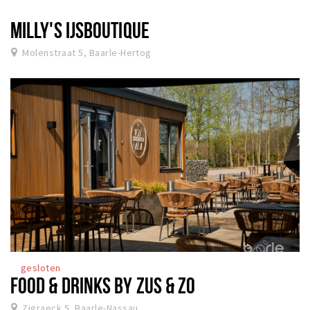
MILLY'S IJSBOUTIQUE
Molenstraat 5, Baarle-Hertog
gesloten
FOOD & DRINKS BY ZUS & ZO
Zigraeck 5, Baarle-Nassau